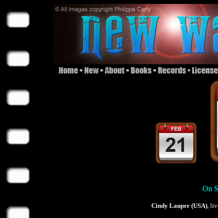
On S
Cindy Lauper (USA)
, li