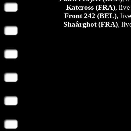
Katcross (FRA)
, liv
Front 242 (BEL)
, liv
Shaârghot (FRA)
, li